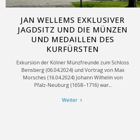
JAN WELLEMS EXKLUSIVER
JAGDSITZ UND DIE MÜNZEN
UND MEDAILLEN DES
KURFÜRSTEN
Exkursion der Kölner Münzfreunde zum Schloss
Bensberg (06.04.2024) und Vortrag von Max
Morsches (16.04.2024) Johann Wilhelm von
Pfalz-Neuburg (1658–1716) war...
"Jan
Weiter
Wellems
exklusiver
Jagdsitz
und
die