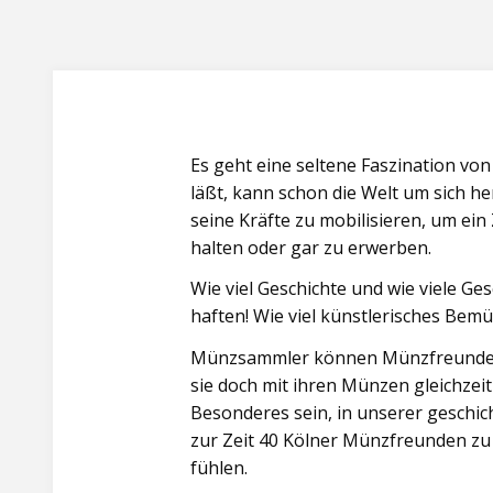
von
Droste-
Hülshoff
und
das
Westfalenross
Es geht eine seltene Faszination v
auf
läßt, kann schon die Welt um sich 
Notmünzen"
seine Kräfte zu mobilisieren, um ei
halten oder gar zu erwerben.
Wie viel Geschichte und wie viele 
haften! Wie viel künstlerisches Be
Münzsammler können Münzfreunde we
sie doch mit ihren Münzen gleichze
Besonderes sein, in unserer geschic
zur Zeit 40 Kölner Münzfreunden zu s
fühlen.