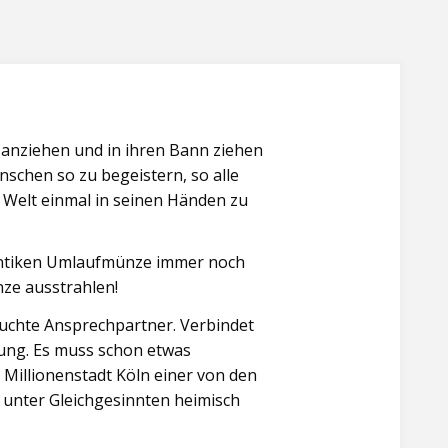
Münzen
und
Medaillen
des
Kurfürsten"
 anziehen und in ihren Bann ziehen
schen so zu begeistern, so alle
n Welt einmal in seinen Händen zu
r antiken Umlaufmünze immer noch
ze ausstrahlen!
uchte Ansprechpartner. Verbindet
tung. Es muss schon etwas
 Millionenstadt Köln einer von den
r unter Gleichgesinnten heimisch