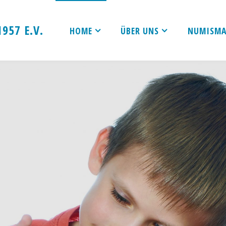
1
9
5
7
E
.
V
.
HOME
ÜBER UNS
NUMISMA