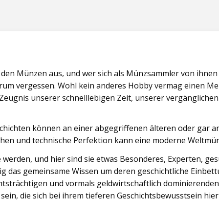
wieder
im
Kölnischen
Stadtmuseum
–
Dank
on den Münzen aus, und wer sich als Münzsammler von ihnen
für
herum vergessen. Wohl kein anderes Hobby vermag einen Men
Literaturschenkung
n Zeugnis unserer schnelllebigen Zeit, unserer vergängliche
ausgesprochen"
Geschichten können an einer abgegriffenen älteren oder ga
mühen und technische Perfektion kann eine moderne Weltmün
rden, und hier sind sie etwas Besonderes, Experten, ges
itig das gemeinsame Wissen um deren geschichtliche Einbet
htsträchtigen und vormals geldwirtschaftlich dominierenden
ein, die sich bei ihrem tieferen Geschichtsbewusstsein hie