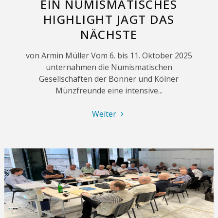
EIN NUMISMATISCHES
HIGHLIGHT JAGT DAS
NÄCHSTE
von Armin Müller Vom 6. bis 11. Oktober 2025
unternahmen die Numismatischen
Gesellschaften der Bonner und Kölner
Münzfreunde eine intensive...
"Münzfreunde
Weiter
erobern
Wien:
<br/>Ein
numismatisches
Highlight
jagt
das
nächste"